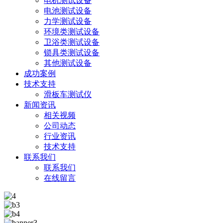
电机测试设备
电池测试设备
力学测试设备
环境类测试设备
卫浴类测试设备
锁具类测试设备
其他测试设备
成功案例
技术支持
滑板车测试仪
新闻资讯
相关视频
公司动态
行业资讯
技术支持
联系我们
联系我们
在线留言