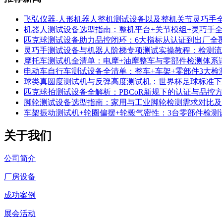
飞弘仪器-人形机器人整机测试设备以及整机关节灵巧手
机器人测试设备选型指南：整机平台+关节模组+灵巧手
匹克球测试设备助力品控闭环：6大指标从认证到出厂全
灵巧手测试设备与机器人阶梯专项测试实操教程：检测流
摩托车测试机全清单：电摩+油摩整车与零部件检测体系
电动车自行车测试设备全清单：整车+车架+零部件3大检
球类真圆度测试机与反弹高度测试机：世界杯足球标准下
匹克球拍测试设备全解析：PBCoR新规下的认证与品控
脚轮测试设备选型指南：家用与工业脚轮检测需求对比及
车架振动测试机+轮圈偏摆+轮毂气密性：3台零部件检测
关于我们
公司简介
厂房设备
成功案例
展会活动