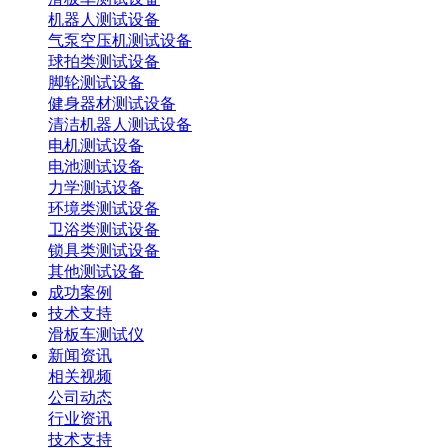
机器人测试设备
气泵空压机测试设备
球拍类测试设备
脚轮测试设备
健身器材测试设备
清洁机器人测试设备
电机测试设备
电池测试设备
力学测试设备
环境类测试设备
卫浴类测试设备
锁具类测试设备
其他测试设备
成功案例
技术支持
滑板车测试仪
新闻资讯
相关视频
公司动态
行业资讯
技术支持