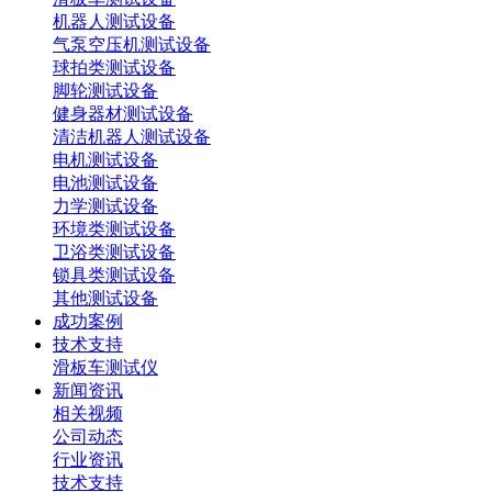
机器人测试设备
气泵空压机测试设备
球拍类测试设备
脚轮测试设备
健身器材测试设备
清洁机器人测试设备
电机测试设备
电池测试设备
力学测试设备
环境类测试设备
卫浴类测试设备
锁具类测试设备
其他测试设备
成功案例
技术支持
滑板车测试仪
新闻资讯
相关视频
公司动态
行业资讯
技术支持