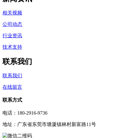
相关视频
公司动态
行业资讯
技术支持
联系我们
联系我们
在线留言
联系方式
电话：180-2916-9736
地址：广东省东莞市塘厦镇林村新富路11号