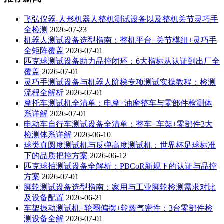
飞弘仪器-人形机器人整机测试设备以及整机关节灵巧手
全检测
2026-07-23
机器人测试设备选型指南：整机平台+关节模组+灵巧手
全矩阵覆盖
2026-07-01
匹克球测试设备助力品控闭环：6大指标从认证到出厂全
覆盖
2026-07-01
灵巧手测试设备与机器人阶梯专项测试实操教程：检测
流程全解析
2026-07-01
摩托车测试机全清单：电摩+油摩整车与零部件检测体
系详解
2026-07-01
电动车自行车测试设备全清单：整车+车架+零部件3大
检测体系详解
2026-06-10
球类真圆度测试机与反弹高度测试机：世界杯足球标准
下的品质把控方案
2026-06-12
匹克球拍测试设备全解析：PBCoR新规下的认证与品控
方案
2026-07-01
脚轮测试设备选型指南：家用与工业脚轮检测需求对比
及设备配置
2026-06-21
车架振动测试机+轮圈偏摆+轮毂气密性：3台零部件检
测设备全解
2026-07-01